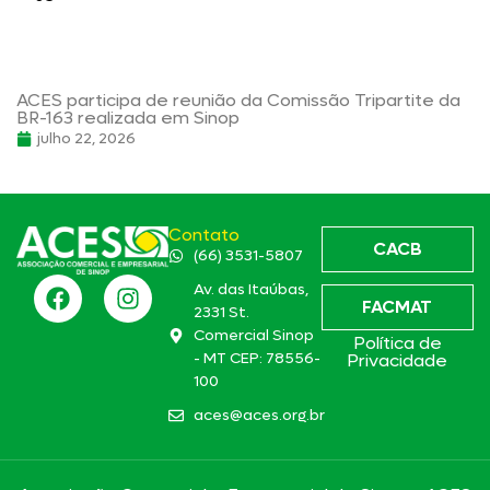
ACES participa de reunião da Comissão Tripartite da
BR-163 realizada em Sinop
julho 22, 2026
Contato
CACB
(66) 3531-5807
Av. das Itaúbas,
FACMAT
2331 St.
Comercial Sinop
Política de
- MT CEP: 78556-
Privacidade
100
aces@aces.org.br