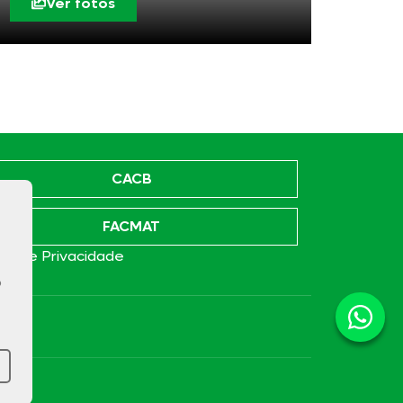
Ver fotos
CACB
FACMAT
ica de Privacidade
o
e