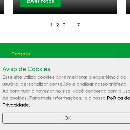
Ver fotos
1
2
3
…
7
Contato
(66) 3531-5807
Aviso de Cookies
Av. das Itaúbas, 2331 St. Comercial Sinop - MT CEP:
78556-100
Este site utiliza cookies para melhorar a experiência do
Polít
aces@aces.org.br
usuário, personalizar conteúdo e analisar nosso tráfego.
Ao continuar a navegar no site, você concorda com o us
de cookies. Para mais informações, leia nossa
Política d
Associação Comercial e Empresarial de Sinop – ACES
Privacidade.
32.944.910/0001-19
OK