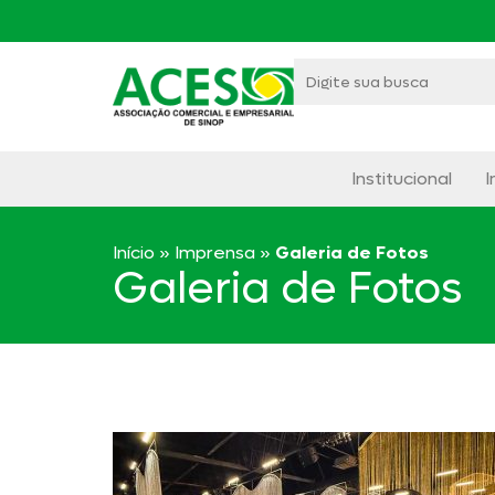
Institucional
I
Início
»
Imprensa
»
Galeria de Fotos
Galeria de Fotos