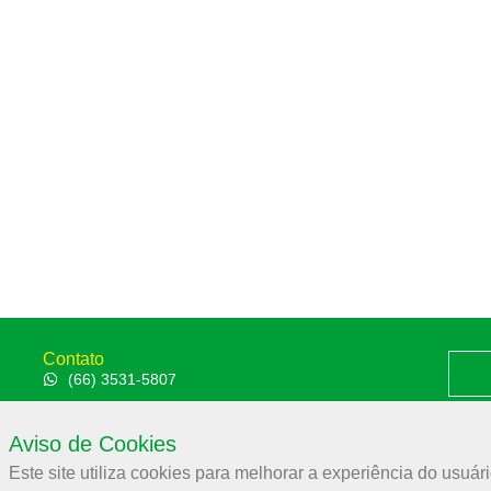
Contato
(66) 3531-5807
Av. das Itaúbas, 2331 St. Comercial Sinop - MT CEP:
78556-100
Aviso de Cookies
Polít
aces@aces.org.br
Este site utiliza cookies para melhorar a experiência do usuári