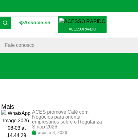
Associe-se
ACESSO RÁPIDO
Fale conosco
Mais
ACES promove Café com
Negócios para orientar
empresários sobre o Regulariza
Sinop 2026
agosto 3, 2026