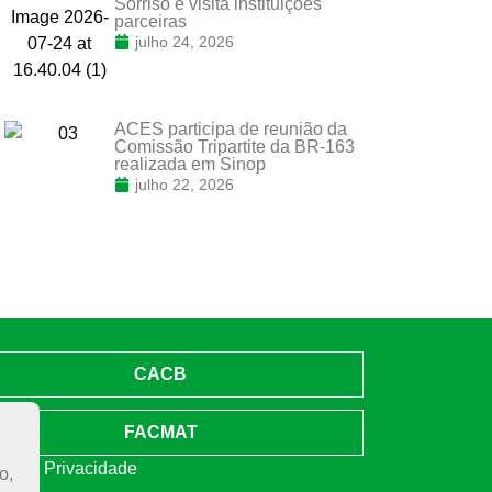
Sorriso e visita instituições
parceiras
julho 24, 2026
ACES participa de reunião da
Comissão Tripartite da BR-163
realizada em Sinop
julho 22, 2026
CACB
FACMAT
ica de Privacidade
o,