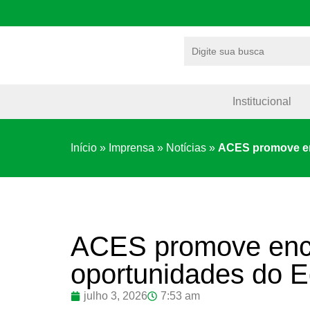
Institucional
Início
»
Imprensa
»
Notícias
»
ACES promove enc
ACES promove enco
oportunidades do E
julho 3, 2026
7:53 am