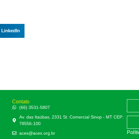
LinkedIn
Contato
(66) 3531-5807
Av. das Itaúbas, 2331 St. Comercial Sinop - MT CEP:
78556-100
Polít
aces@aces.org.br