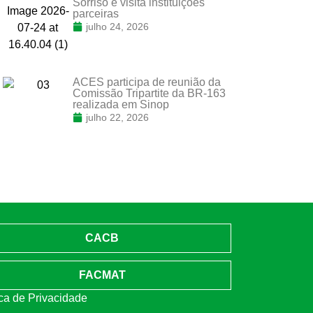
Sorriso e visita instituições
parceiras
julho 24, 2026
ACES participa de reunião da
Comissão Tripartite da BR-163
realizada em Sinop
julho 22, 2026
CACB
FACMAT
ica de Privacidade