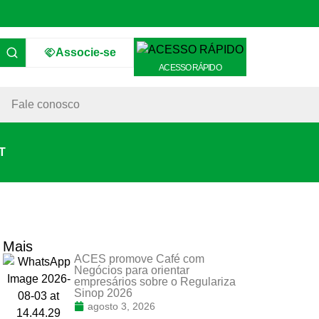
Associe-se
ACESSO RÁPIDO
Fale conosco
T
Mais
ACES promove Café com
Negócios para orientar
empresários sobre o Regulariza
Sinop 2026
agosto 3, 2026