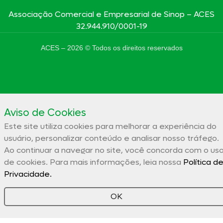
Associação Comercial e Empresarial de Sinop – ACES
32.944.910/0001-19
ACES –
2026
© Todos os direitos reservados
Aviso de Cookies
Este site utiliza cookies para melhorar a experiência do
usuário, personalizar conteúdo e analisar nosso tráfego.
Ao continuar a navegar no site, você concorda com o us
de cookies. Para mais informações, leia nossa
Política d
Privacidade.
OK