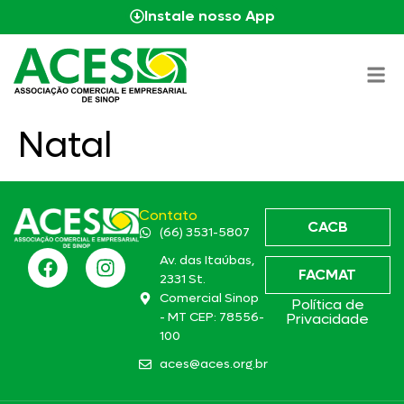
Instale nosso App
Natal
Contato
CACB
(66) 3531-5807
Av. das Itaúbas,
FACMAT
2331 St.
Comercial Sinop
Política de
- MT CEP: 78556-
Privacidade
100
aces@aces.org.br