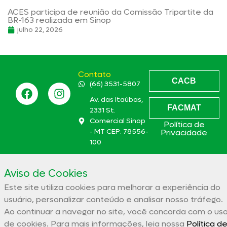
ACES participa de reunião da Comissão Tripartite da
BR-163 realizada em Sinop
julho 22, 2026
Contato
CACB
(66) 3531-5807
Av. das Itaúbas,
FACMAT
2331 St.
Comercial Sinop
Política de
- MT CEP: 78556-
Privacidade
100
aces@aces.org.br
Aviso de Cookies
Este site utiliza cookies para melhorar a experiência do
Associação Comercial e Empresarial de Sinop – ACES
usuário, personalizar conteúdo e analisar nosso tráfego.
32.944.910/0001-19
Ao continuar a navegar no site, você concorda com o us
de cookies. Para mais informações, leia nossa
Política d