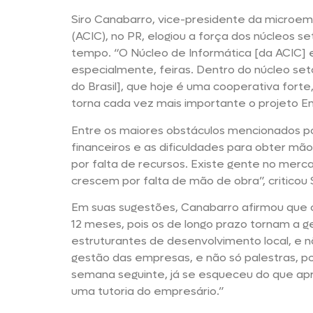
Siro Canabarro, vice-presidente da microem
(ACIC), no PR, elogiou a força dos núcleos 
tempo. “O Núcleo de Informática [da ACIC] 
especialmente, feiras. Dentro do núcleo seto
do Brasil], que hoje é uma cooperativa forte
torna cada vez mais importante o projeto E
Entre os maiores obstáculos mencionados po
financeiros e as dificuldades para obter mã
por falta de recursos. Existe gente no merc
crescem por falta de mão de obra”, criticou
Em suas sugestões, Canabarro afirmou que 
12 meses, pois os de longo prazo tornam a ge
estruturantes de desenvolvimento local, e n
gestão das empresas, e não só palestras, p
semana seguinte, já se esqueceu do que a
uma tutoria do empresário.”