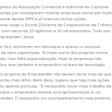
presa da Associação Comercial e Industrial de Cascavel
setoriais por conseguirem manter empresas ativas por muit
existe desde 1999 e já tivemos muitas ações,
rial, surgiu o Sicoob [Sistema de Cooperativas de Crédito
, com cerca de 20 agências e 20 mil associados. Tudo isso
mpreender”, disse.
r Siro, estiveram em destaque o acesso a recursos
o de obra capacitada. “A maior parte dos projetos morre
ado, mas falta especialização. Hoje as empresas não
 Siro, que também é empresário na área de tecnologia.
os projetos do Empreender não devem durar mais do que
stão mais difícil. Além disso, sugeriu que haja mais ações
ão apenas pontuais. “É necessário haver mais trabalho de
orque o empresário assiste uma apresentação e, na
prendeu. É necessário um acompanhamento mais próximo,