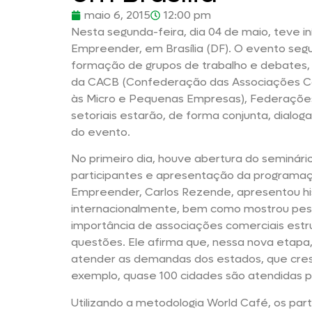
maio 6, 2015
12:00 pm
Nesta segunda-feira, dia 04 de maio, teve i
Empreender, em Brasília (DF). O evento segu
formação de grupos de trabalho e debates,
da CACB (Confederação das Associações Come
às Micro e Pequenas Empresas), Federações 
setoriais estarão, de forma conjunta, dialo
do evento.
No primeiro dia, houve abertura do seminár
participantes e apresentação da programaç
Empreender, Carlos Rezende, apresentou his
internacionalmente, bem como mostrou pesq
importância de associações comerciais estru
questões. Ele afirma que, nessa nova etapa,
atender as demandas dos estados, que cres
exemplo, quase 100 cidades são atendidas 
Utilizando a metodologia World Café, os par