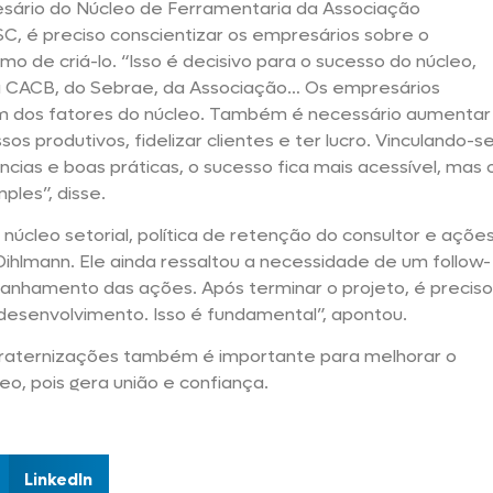
esário do Núcleo de Ferramentaria da Associação
m SC, é preciso conscientizar os empresários sobre o
o de criá-lo. “Isso é decisivo para o sucesso do núcleo,
 CACB, do Sebrae, da Associação… Os empresários
m dos fatores do núcleo. Também é necessário aumentar
s produtivos, fidelizar clientes e ter lucro. Vinculando-s
ncias e boas práticas, o sucesso fica mais acessível, mas 
ples”, disse.
núcleo setorial, política de retenção do consultor e açõe
hlmann. Ele ainda ressaltou a necessidade de um follow-
nhamento das ações. Após terminar o projeto, é preciso
 desenvolvimento. Isso é fundamental”, apontou.
nfraternizações também é importante para melhorar o
eo, pois gera união e confiança.
LinkedIn