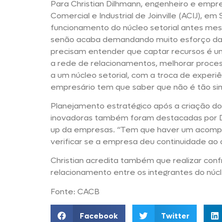
Para Christian Dilhmann, engenheiro e empr
Comercial e Industrial de Joinville (ACIJ), e
funcionamento do núcleo setorial antes mesm
senão acaba demandando muito esforço da
precisam entender que captar recursos é u
a rede de relacionamentos, melhorar processo
a um núcleo setorial, com a troca de experiê
empresário tem que saber que não é tão sim
Planejamento estratégico após a criação do 
inovadoras também foram destacadas por Di
up da empresas. “Tem que haver um acompa
verificar se a empresa deu continuidade ao
Christian acredita também que realizar co
relacionamento entre os integrantes do núcl
Fonte: CACB
Facebook
Twitter