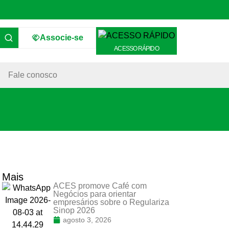
Associe-se
ACESSO RÁPIDO
Fale conosco
Mais
ACES promove Café com
Negócios para orientar
empresários sobre o Regulariza
Sinop 2026
agosto 3, 2026