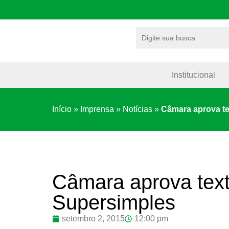
Institucional
Início
»
Imprensa
»
Notícias
»
Câmara aprova te
Câmara aprova text
Supersimples
setembro 2, 2015
12:00 pm