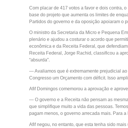
Com placar de 417 votos a favor e dois contra, o 
base do projeto que aumenta os limites de enq
Partidos do governo e da oposição apoiaram o pr
O ministro da Secretaria da Micro e Pequena Em
plenário e ajudou a costurar o acordo que permi
econômica e da Receita Federal, que defendiam 
Receita Federal, Jorge Rachid, classificou a ap
“absurda”.
— Avaliamos que é extremamente prejudicial ao 
Congresso um Orçamento com déficit. Isso ampl
Afif Domingos comemorou a aprovação e aproveit
— O governo e a Receita não pensam as mesmas 
que simplifique muito a vida das pessoas. Tem
pagam menos, o governo arrecada mais. Para a 
Afif negou, no entanto, que esta tenha sido mai