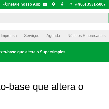
Instale nosso App
(66) 3531-5807
Imprensa
Serviços
Agenda
Núcleos Empresariais
xto-base que altera o Supersimples
o-base que altera o