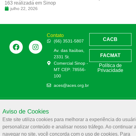
163 realizada em Sinop
julho 22, 2026
Contato
CACB
(66) 3531-5807
Av. das Itaúbas,
FACMAT
2331 St.
Comercial Sinop -
Política de
MT CEP: 78556-
Privacidade
100
aces@aces.org.br
Associação Comercial e Empresarial de Sinop – ACES
Aviso de Cookies
32.944.910/0001-19
Este site utiliza cookies para melhorar a experiência do usuári
personalizar conteúdo e analisar nosso tráfego. Ao continuar 
ACES –
2026
© Todos os direitos reservados
navegar no site, você concorda com o uso de cookies. Para