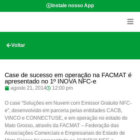
Instale nosso App
Voltar
Case de sucesso em operação na FACMAT é
apresentado no 1º INOVA NFC-e
agosto 21, 2014
12:00 pm
O case
“Soluções em Nuvem com Emissor Gratuito NFC-
e”,
desenvolvido em parceria pelas entidades CACB,
VINCO e CONNECTUSE, e em operação no estado do
Mato Grosso, através da FACMAT – Federação das
Associações Comerciais e Empresariais do Estado de