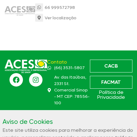
66 999572798
Ver localização
Contato
CACB
(66) 3531-5807
Av. das Itaúbas,
FACMAT
2331 St.
Comercial Sinop
Política de
- MT CEP: 78556-
Privacidade
100
aces@aces.org.br
Aviso de Cookies
Este site utiliza cookies para melhorar a experiência do
Associação Comercial e Empresarial de Sinop – ACES