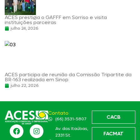
ACES prestigia o GAFFF em Sorriso e visita
instituições parceiras
julho 24, 2026
ACES participa de reunião da Comissão Tripartite da
BR-163 realizada em Sinop
julho 22, 2026
Contato
CACB
(66) 3531-5807
Av. das Itaúbas,
FACMAT
2331 St.