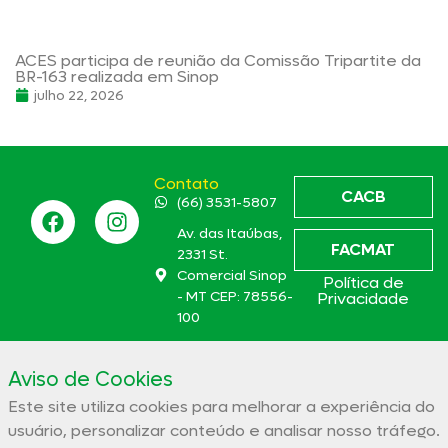
ACES participa de reunião da Comissão Tripartite da
BR-163 realizada em Sinop
julho 22, 2026
Contato
CACB
(66) 3531-5807
Av. das Itaúbas,
FACMAT
2331 St.
Comercial Sinop
Política de
- MT CEP: 78556-
Privacidade
100
aces@aces.org.br
Aviso de Cookies
Este site utiliza cookies para melhorar a experiência do
Associação Comercial e Empresarial de Sinop – ACES
usuário, personalizar conteúdo e analisar nosso tráfego.
32.944.910/0001-19