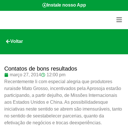
Instale nosso App
Voltar
Contatos de bons resultados
março 27, 2014
12:00 pm
Recentemente li com especial alegria que produtores
ruraisde Mato Grosso, incentivados pela Aprosoja estarão
participando, a partir dejulho, de Missões Internacionais
aos Estados Unidos e China. As possibilidadesque
iniciativas neste sentido se abrem são imensuráveis, tanto
no sentido de seestabelecer parcerias, quanto da
efetivação de negócios e trocas deexperiências.