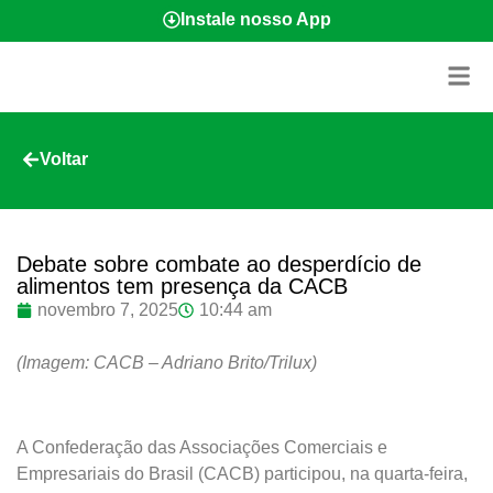
Instale nosso App
Voltar
Debate sobre combate ao desperdício de
alimentos tem presença da CACB
novembro 7, 2025
10:44 am
(Imagem: CACB – Adriano Brito/Trilux)
A Confederação das Associações Comerciais e
Empresariais do Brasil (CACB) participou, na quarta-feira,