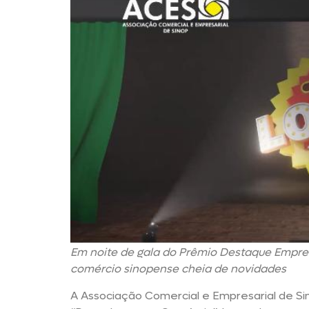
Em noite de gala do Prêmio Destaque Empre
comércio sinopense cheia de novidades
A Associação Comercial e Empresarial de Sin