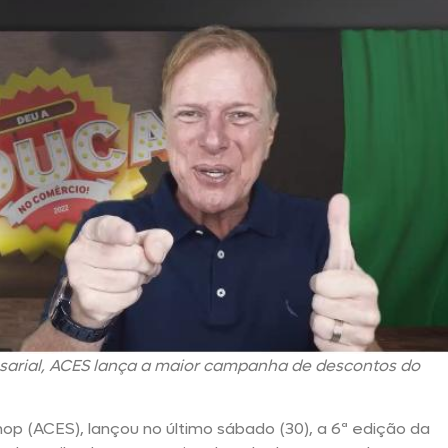
sarial, ACES lança a maior campanha de descontos do
op (ACES), lançou no último sábado (30), a 6ª edição da