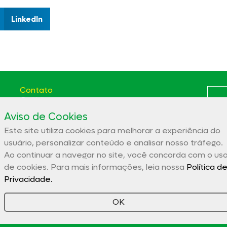
LinkedIn
Contato
(66) 3531-5807
Aviso de Cookies
Av. das Itaúbas, 2331 St. Comercial Sinop - MT CEP:
78556-100
Este site utiliza cookies para melhorar a experiência do
Polít
aces@aces.org.br
usuário, personalizar conteúdo e analisar nosso tráfego.
Ao continuar a navegar no site, você concorda com o us
de cookies. Para mais informações, leia nossa
Política d
Associação Comercial e Empresarial de Sinop – ACES
Privacidade.
32.944.910/0001-19
OK