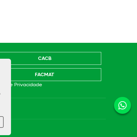
CACB
FACMAT
ica de Privacidade
o
e