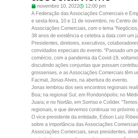
novembro 10, 2022
12:00 pm
A Federação das Associações Comerciais e Empr
e sexta-feira, 10 e 11 de novembro, no Centro d
Associações Comerciais, com o tema “Negócios, 
38 anos de existência e celebra a data com um j
Presidentes, diretores, executivos, colaboradore
convidados especiais do evento. “Passado um pe
comércio, com a pandemia da Covid-19, voltamos
discutindo ações conjuntas que possam contribu
grossenses, e as Associações Comerciais têm um
Facmat, Jonas Alves, na abertura do evento.
Jonas lembrou dos seis encontros regionais rea
Boa; na regional Sul, em Rondonópolis; no Médio
Juara; e no Nortão, em Sorriso e Colíder. “Temo
regionais, e que devemos continuar no próximo 
O vice-presidente da entidade, Edson Luiz Ribeir
sobre a importância das Associações Comerciais
Associações Comerciais, seus presidentes, diret