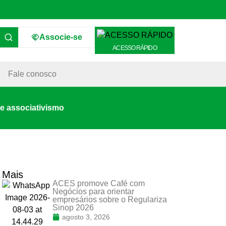
Associe-se
ACESSO RÁPIDO
Fale conosco
e associativismo
Mais
ACES promove Café com
Negócios para orientar
empresários sobre o Regulariza
Sinop 2026
agosto 3, 2026