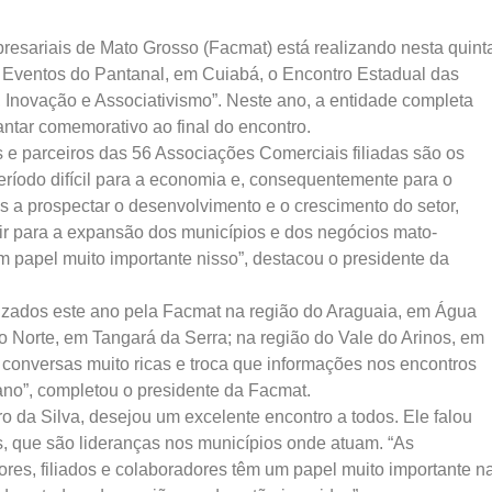
esariais de Mato Grosso (Facmat) está realizando nesta quint
e Eventos do Pantanal, em Cuiabá, o Encontro Estadual das
Inovação e Associativismo”. Neste ano, a entidade completa
antar comemorativo ao final do encontro.
s e parceiros das 56 Associações Comerciais filiadas são os
ríodo difícil para a economia e, consequentemente para o
 a prospectar o desenvolvimento e o crescimento do setor,
ir para a expansão dos municípios e dos negócios mato-
 papel muito importante nisso”, destacou o presidente da
lizados este ano pela Facmat na região do Araguaia, em Água
 Norte, em Tangará da Serra; na região do Vale do Arinos, em
s conversas muito ricas e troca que informações nos encontros
ano”, completou o presidente da Facmat.
o da Silva, desejou um excelente encontro a todos. Ele falou
, que são lideranças nos municípios onde atuam. “As
ores, filiados e colaboradores têm um papel muito importante n