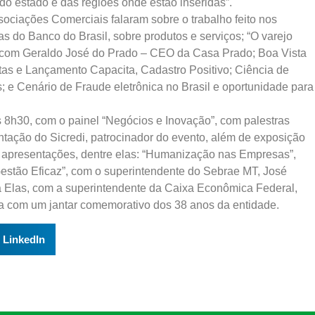
o estado e das regiões onde estão inseridas”.
ssociações Comerciais falaram sobre o trabalho feito nos
 do Banco do Brasil, sobre produtos e serviços; “O varejo
, com Geraldo José do Prado – CEO da Casa Prado; Boa Vista
s e Lançamento Capacita, Cadastro Positivo; Ciência de
; e Cenário de Fraude eletrônica no Brasil e oportunidade para
 8h30, com o painel “Negócios e Inovação”, com palestras
entação do Sicredi, patrocinador do evento, além de exposição
e apresentações, dentre elas: “Humanização nas Empresas”,
Gestão Eficaz”, com o superintendente do Sebrae MT, José
a Elas, com a superintendente da Caixa Econômica Federal,
a com um jantar comemorativo dos 38 anos da entidade.
LinkedIn