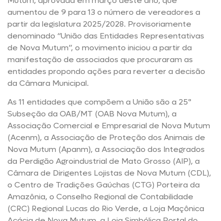
Mutum, aprovada em março deste ano, que
aumentou de 9 para 13 o número de vereadores a
partir da legislatura 2025/2028. Provisoriamente
denominado “União das Entidades Representativas
de Nova Mutum”, o movimento iniciou a partir da
manifestação de associados que procuraram as
entidades propondo ações para reverter a decisão
da Câmara Municipal.
As 11 entidades que compõem a União são a 25ª
Subseção da OAB/MT (OAB Nova Mutum), a
Associação Comercial e Empresarial de Nova Mutum
(Acenm), a Associação de Proteção dos Animais de
Nova Mutum (Apanm), a Associação dos Integrados
da Perdigão Agroindustrial de Mato Grosso (AIP), a
Câmara de Dirigentes Lojistas de Nova Mutum (CDL),
o Centro de Tradições Gaúchas (CTG) Porteira da
Amazônia, o Conselho Regional de Contabilidade
(CRC) Regional Lucas do Rio Verde, a Loja Maçônica
Acácia de Nova Mutum, a Loja Simbólica Portal do