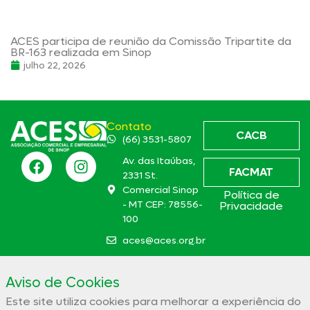
ACES participa de reunião da Comissão Tripartite da
BR-163 realizada em Sinop
julho 22, 2026
Contato
CACB
(66) 3531-5807
Av. das Itaúbas,
FACMAT
2331 St.
Comercial Sinop
Política de
- MT CEP: 78556-
Privacidade
100
aces@aces.org.br
Aviso de Cookies
Associação Comercial e Empresarial de Sinop – ACES
Este site utiliza cookies para melhorar a experiência do
32.944.910/0001-19