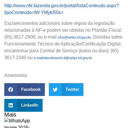
http://www.nfe.fazenda.gov.br/portal/listaConteudo.aspx?
tipoConteudo=tW YMyk/50s=
Esclarecimentos adicionais sobre regras da legislação
relacionadas à NF-e podem ser obtidos no Plantão Fiscal:
(65) 3617-2900, ou e-mail
. Dúvidas sobre
nfce@sefaz.mt.gov.br
Funcionamento Técnico de Aplicação/Certificação Digital,
encaminhar para Central de Serviço (todos os dias): (65)
3617-2340 ou
.
e-mailatendimento.ti@sefaz.mt.gov.br
Assessoria
Facebook
Twitter
LinkedIn
Mais