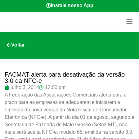
Instale nosso App
Voltar
FACMAT alerta para desativação da versão
3.0 da NFC-e
julho 3, 2014
12:00 pm
A Federação das Associações Comerciais alerta para o
prazo para as empresas se adequarem e iniciarem a
emissão da nova versão da Nota Fiscal de Consumidor
Eletrônica (NFC-e). A partir do dia 01 de agosto, segundo a
Secretaria de Fazenda de Mato Grosso (Sefaz-MT), não
mais será aceita NFC-e, modelo 65, emitida na versão 3.0.