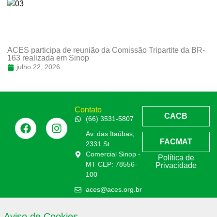
ACES participa de reunião da Comissão Tripartite da BR-
163 realizada em Sinop
julho 22, 2026
Contato
CACB
(66) 3531-5807
Av. das Itaúbas,
FACMAT
2331 St.
Comercial Sinop -
Política de
MT CEP: 78556-
Privacidade
100
aces@aces.org.br
Aviso de Cookies