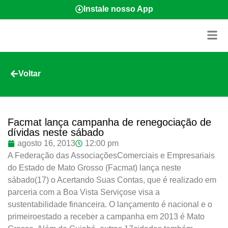
Instale nosso App
Voltar
Facmat lança campanha de renegociação de
dívidas neste sábado
agosto 16, 2013
12:00 pm
A Federação das AssociaçõesComerciais e Empresariais
do Estado de Mato Grosso (Facmat) lança neste
sábado(17) o Acertando Suas Contas, que é realizado em
parceria com a Boa Vista Serviçose visa a
sustentabilidade financeira. O lançamento é nacional e o
primeiroestado a receber a campanha em 2013 é Mato