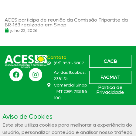
ACES participa de reunião da Comissão Tripartite da
BR-163 realizada em Sinop
julho 22, 2026
Contato
CACB
(66) 3531-5807
Av. das Itaúbas,
FACMAT
2331 St.
Comercial Sinop
Política de
- MT CEP: 78556-
Privacidade
100
aces@aces.org.br
Aviso de Cookies
Este site utiliza cookies para melhorar a experiência do
Associação Comercial e Empresarial de Sinop – ACES
usuário, personalizar conteúdo e analisar nosso tráfego.