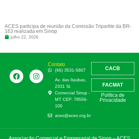
ACES participa de reunião da Comissão Tripartite da BR-
163 realizada em Sinop
julho 22, 2026
Contato
CACB
(66) 3531-5807
Av. das Itaúbas,
FACMAT
2331 St.
Comercial Sinop -
Política de
MT CEP: 78556-
Privacidade
100
aces@aces.org.br
Associação Comercial e Empresarial de Sinop – ACES