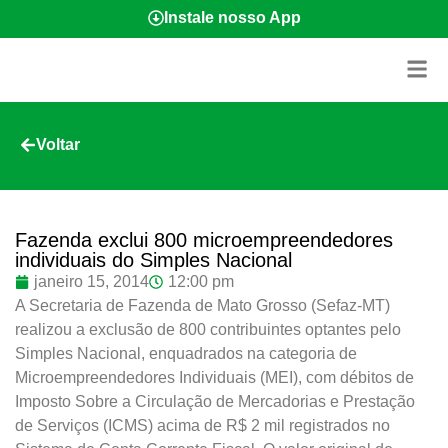
Instale nosso App
Voltar
Fazenda exclui 800 microempreendedores
individuais do Simples Nacional
janeiro 15, 2014
12:00 pm
A Secretaria de Fazenda de Mato Grosso (Sefaz-MT)
realizou a exclusão de 800 contribuintes optantes pelo
Simples Nacional, enquadrados na categoria de
Microempreendedores Individuais (MEI), com débitos de
Imposto Sobre a Circulação de Mercadorias e Prestação
de Serviços (ICMS) acima de R$ 2 mil registrados no