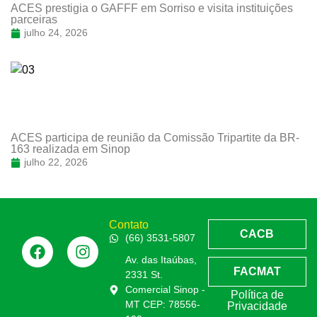
ACES prestigia o GAFFF em Sorriso e visita instituições
parceiras
julho 24, 2026
ACES participa de reunião da Comissão Tripartite da BR-
163 realizada em Sinop
julho 22, 2026
Contato
CACB
(66) 3531-5807
Av. das Itaúbas,
FACMAT
2331 St.
Comercial Sinop -
Política de
MT CEP: 78556-
Privacidade