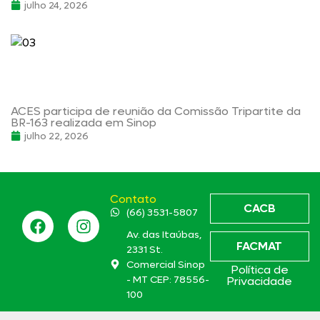
julho 24, 2026
ACES participa de reunião da Comissão Tripartite da
BR-163 realizada em Sinop
julho 22, 2026
Contato
CACB
(66) 3531-5807
Av. das Itaúbas,
FACMAT
2331 St.
Comercial Sinop
Política de
- MT CEP: 78556-
Privacidade
100
aces@aces.org.br