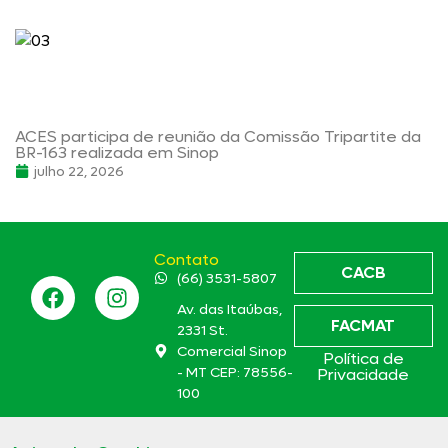
ACES participa de reunião da Comissão Tripartite da
BR-163 realizada em Sinop
julho 22, 2026
Contato
CACB
(66) 3531-5807
Av. das Itaúbas,
FACMAT
2331 St.
Comercial Sinop
Política de
- MT CEP: 78556-
Privacidade
100
aces@aces.org.br