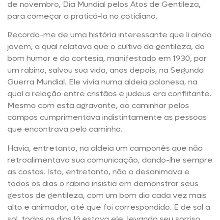
de novembro, Dia Mundial pelos Atos de Gentileza,
para começar a praticá-la no cotidiano.
Recordo-me de uma história interessante que li ainda
jovem, a qual relatava que o cultivo da gentileza, do
bom humor e da cortesia, manifestado em 1930, por
um rabino, salvou sua vida, anos depois, na Segunda
Guerra Mundial. Ele vivia numa aldeia polonesa, na
qual a relação entre cristãos e judeus era conflitante.
Mesmo com esta agravante, ao caminhar pelos
campos cumprimentava indistintamente as pessoas
que encontrava pelo caminho.
Havia, entretanto, na aldeia um camponês que não
retroalimentava sua comunicação, dando-lhe sempre
as costas. Isto, entretanto, não o desanimava e
todos os dias o rabino insistia em demonstrar seus
gestos de gentileza, com um bom dia cada vez mais
alto e animador, até que foi correspondido. E de sol a
sol, todos os dias lá estava ele, levando seu sorriso,