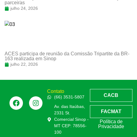
parceiras
julho 24, 2026
ACES participa de reunião da Comissão Tripartite da BR-
163 realizada em Sinop
julho 22, 2026
Contato
CACB
(66) 3531-5807
Av. das Itaúbas,
FACMAT
2331 St.
Comercial Sinop -
Política de
MT CEP: 78556-
Privacidade
100