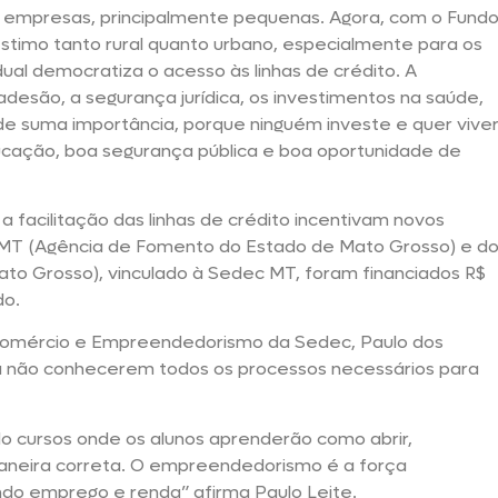
u empresas, principalmente pequenas. Agora, com o Fund
éstimo tanto rural quanto urbano, especialmente para os
al democratiza o acesso às linhas de crédito. A
 adesão, a segurança jurídica, os investimentos na saúde,
e suma importância, porque ninguém investe e quer vive
ação, boa segurança pública e boa oportunidade de
 a facilitação das linhas de crédito incentivam novos
T (Agência de Fomento do Estado de Mato Grosso) e d
to Grosso), vinculado à Sedec MT, foram financiados R$
do.
, Comércio e Empreendedorismo da Sedec, Paulo dos
a não conhecerem todos os processos necessários para
do cursos onde os alunos aprenderão como abrir,
 maneira correta. O empreendedorismo é a força
ndo emprego e renda” afirma Paulo Leite.