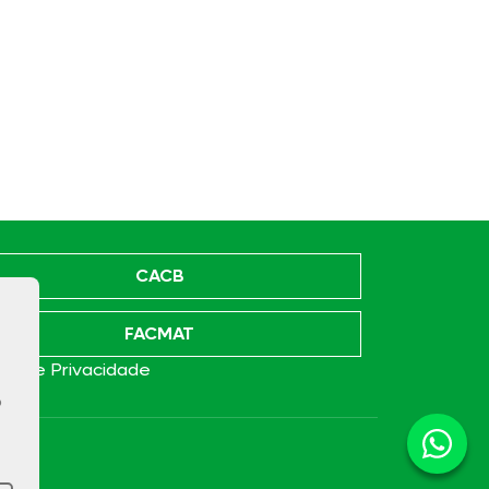
CACB
FACMAT
ica de Privacidade
o
e