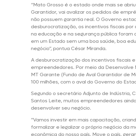
“Mato Grosso é o estado onde mais se abri
Garantidor, vai avalizar os pedidos de empr
não possuem garantia real. O Governo estadu
desburocratização, os incentivos fiscais por
na educação e na segurança pública foram d
em um Estado sem uma boa saúde, boa educ
negócio”, pontua César Miranda.
A desburocratização dos incentivos fiscais e
empreendedores. Por meio da Desenvolve M
MT Garante (Fundo de Aval Garantidor de Ma
100 milhões, com o aval do Governo do Esta
Segundo o secretário Adjunto de Indústria
Santos Leite, muitos empreendedores aind
desenvolver seu negócio.
”Vamos investir em mais capacitação, crian
formalizar e legalizar o próprio negócio da
econômica do nosso país. Move o país, gera