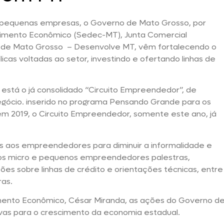
 e pequenas empresas, o Governo de Mato Grosso, por
vimento Econômico (Sedec-MT), Junta Comercial
 de Mato Grosso – Desenvolve MT, vêm fortalecendo o
cas voltadas ao setor, investindo e ofertando linhas de
está o já consolidado “Circuito Empreendedor”, de
negócio. inserido no programa Pensando Grande para os
em 2019, o Circuito Empreendedor, somente este ano, já
as aos empreendedores para diminuir a informalidade e
os micro e pequenos empreendedores palestras,
ções sobre linhas de crédito e orientações técnicas, entre
ras.
mento Econômico, César Miranda, as ações do Governo d
ivas para o crescimento da economia estadual.