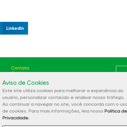
LinkedIn
Contato
(66) 3531-5807
Aviso de Cookies
Av. das Itaúbas, 2331 St. Comercial Sinop - MT CEP:
78556-100
Este site utiliza cookies para melhorar a experiência do
Polít
aces@aces.org.br
usuário, personalizar conteúdo e analisar nosso tráfego.
Ao continuar a navegar no site, você concorda com o us
de cookies. Para mais informações, leia nossa
Política d
Associação Comercial e Empresarial de Sinop – ACES
Privacidade.
32.944.910/0001-19