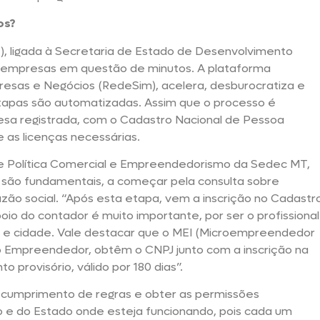
os?
, ligada à Secretaria de Estado de Desenvolvimento
 empresas em questão de minutos. A plataforma
esas e Negócios (RedeSim), acelera, desburocratiza e
tapas são automatizadas. Assim que o processo é
esa registrada, com o Cadastro Nacional de Pessoa
e as licenças necessárias.
e Política Comercial e Empreendedorismo da Sedec MT,
 são fundamentais, a começar pela consulta sobre
zão social. “Após esta etapa, vem a inscrição no Cadastr
poio do contador é muito importante, por ser o profissional
e cidade. Vale destacar que o MEI (Microempreendedor
 do Empreendedor, obtêm o CNPJ junto com a inscrição na
 provisório, válido por 180 dias”.
o cumprimento de regras e obter as permissões
o e do Estado onde esteja funcionando, pois cada um