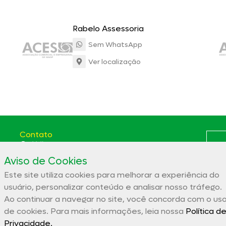
Rabelo Assessoria
Sem WhatsApp
Ver localização
Contato
(66) 3531-5807
Aviso de Cookies
Av. das Itaúbas, 2331 St. Comercial Sinop - MT CEP:
78556-100
Este site utiliza cookies para melhorar a experiência do
Polít
aces@aces.org.br
usuário, personalizar conteúdo e analisar nosso tráfego.
Ao continuar a navegar no site, você concorda com o us
de cookies. Para mais informações, leia nossa
Política d
Associação Comercial e Empresarial de Sinop – ACES
Privacidade.