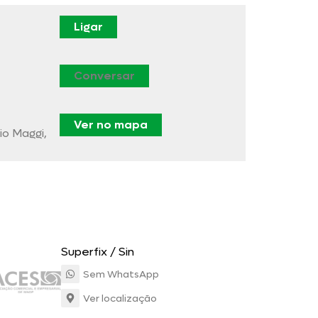
Ligar
Conversar
Ver no mapa
io Maggi,
Superfix / Sin
Sem WhatsApp
Ver localização