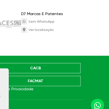
D7 Marcas E Patentes
Sem WhatsApp
Ver localização
CACB
FACMAT
ica de Privacidade
o
e