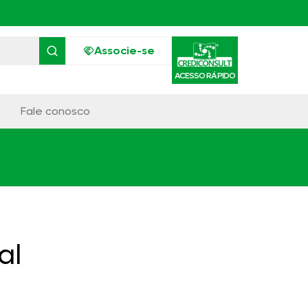
Associe-se
ACESSO RÁPIDO
Fale conosco
al