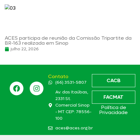
ACES participa de reunião da Comissão Tripartite da
BR-163 realizada em Sinop
julho 22, 2026
Contato
CACB
(66) 3531-5807
Av. das Itaúbas,
FACMAT
2331 St.
Comercial Sinop
Política de
- MT CEP: 78556-
Privacidade
100
aces@aces.org.br