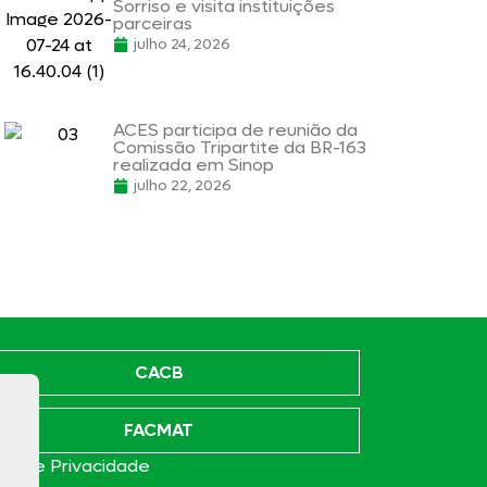
Sorriso e visita instituições
parceiras
julho 24, 2026
ACES participa de reunião da
Comissão Tripartite da BR-163
realizada em Sinop
julho 22, 2026
CACB
FACMAT
ica de Privacidade