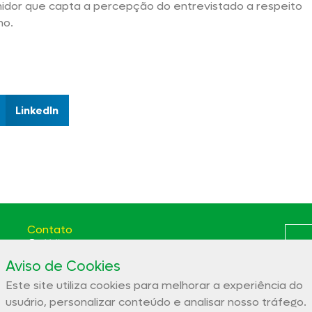
idor que capta a percepção do entrevistado a respeito
ho.
LinkedIn
Contato
(66) 3531-5807
Aviso de Cookies
Av. das Itaúbas, 2331 St. Comercial Sinop - MT CEP:
78556-100
Este site utiliza cookies para melhorar a experiência do
Polít
aces@aces.org.br
usuário, personalizar conteúdo e analisar nosso tráfego.