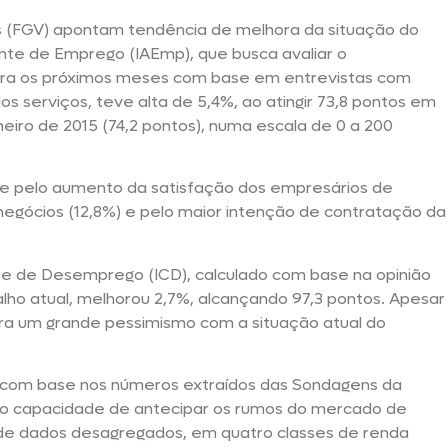
s (FGV) apontam tendência de melhora da situação do
nte de Emprego (IAEmp), que busca avaliar o
ra os próximos meses com base em entrevistas com
s serviços, teve alta de 5,4%, ao atingir 73,8 pontos em
eiro de 2015 (74,2 pontos), numa escala de 0 a 200
nte pelo aumento da satisfação dos empresários de
negócios (12,8%) e pelo maior intenção de contratação da
nte de Desemprego (ICD), calculado com base na opinião
ho atual, melhorou 2,7%, alcançando 97,3 pontos. Apesar
tra um grande pessimismo com a situação atual do
 com base nos números extraídos das Sondagens da
ndo capacidade de antecipar os rumos do mercado de
ir de dados desagregados, em quatro classes de renda