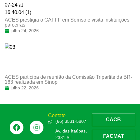
ACES prestigia o GAFFF em Sorriso e visita instituições
parceiras
julho 24, 2026
ACES participa de reunião da Comissão Tripartite da BR-
163 realizada em Sinop
julho 22, 2026
Contato
CACB
(66) 3531-5807
Av. das Itaúbas,
FACMAT
2331 St.