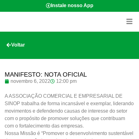
Instale nosso App
Voltar
MANIFESTO: NOTA OFICIAL
novembro 6, 2022
12:00 pm
A ASSOCIAÇÃO COMERCIAL E EMPRESARIAL DE
SINOP trabalha de forma incansável e exemplar, liderando
movimentos e defendendo causas de interesse do setor
com o propósito de promover soluções que contribuam
com o fortalecimento das empresas.
Nossa Missão é “Promover o desenvolvimento sustentável