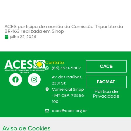
ACES participa de reunião da Comissão Tripartite da
BR-163 realizada em Sinop
julho 22, 2026
Contato
CACB
(66) 3531-5807
Av. das Itaúbas,
FACMAT
2331 St.
Comercial Sinop
Política de
- MT CEP: 78556-
Privacidade
100
aces@aces.org.br
Aviso de Cookies