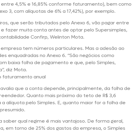
s entre 4,5% e 16,85% conforme faturamento), bem como
nexo 3, com alíquotas de 6% a 17,42%), por exemplo.
iros, que serão tributados pelo Anexo 6, vão pagar entre
 e fazer muita conta antes de optar pelo Supersimples,
contabilidade Confirp, Welinton Mota.
ada empresa tem números particulares. Mas a adesão ao
ades enquadradas no Anexo 6. “São negócios como
 com baixa folha de pagamento e que, pelo Simples,
”, diz Mota.
 faturamento anual
 avalia que a conta depende, principalmente, da folha de
eendedor. Quanto mais próximo do teto de R$ 3,6
 a alíquota pelo Simples. E, quanto maior for a folha de
 presumido.
saber qual regime é mais vantajoso. De forma geral,
a, em torno de 25% dos gastos da empresa, o Simples