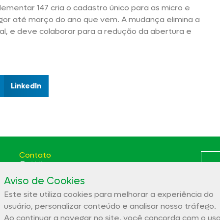
lementar 147 cria o cadastro único para as micro e
gor até março do ano que vem. A mudança elimina a
al, e deve colaborar para a redução da abertura e
LinkedIn
Contato
(66) 3531-5807
Aviso de Cookies
Av. das Itaúbas, 2331 St. Comercial Sinop - MT CEP:
78556-100
Este site utiliza cookies para melhorar a experiência do
Polít
aces@aces.org.br
usuário, personalizar conteúdo e analisar nosso tráfego.
Ao continuar a navegar no site, você concorda com o us