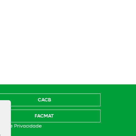
CACB
FACMAT
ica de Privacidade
o