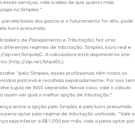
ra esses serviços, vale a ideia de que quanto mais
 paga no Simples.”
parcela baixa dos gastos e o faturamento for alto, pode
elo lucro presumido.
 Brasileiro de Planejamento e Tributação) fez uma
 diferentes regimes de tributação: Simples, lucro real e
://zip.net/bmpdqC. A calculadora está disponível no site
to (http://zip.net/bhpdDL).
talhe: “pelo Simples, esses profissionais têm todos os
denciária patronal é recolhida separadamente. Por isso te
he a guia de INSS separada. Nesse caso, vale o cálculo
ó assim ver qual a melhor opção de tributação.”
rença entre a opção pelo Simples e pelo lucro presumido
a pena optar pelo regime de tributação unificado. “Vale a
ença seja inferior a R$ 1.000 por mês, vale a pena optar por