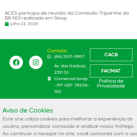
ACES participa de reunião da Comissão Tripartite da
BR-163 realizada em Sinop
julho 22, 2026
Contato
CACB
(66) 3531-5807
Av. das Itaúbas,
FACMAT
2331 St.
Comercial Sinop
Política de
- MT CEP: 78556-
Privacidade
100
aces@aces.org.br
Aviso de Cookies
Este site utiliza cookies para melhorar a experiência do
Associação Comercial e Empresarial de Sinop – ACES
usuário, personalizar conteúdo e analisar nosso tráfego.
32.944.910/0001-19
Ao continuar a navegar no site, você concorda com o us