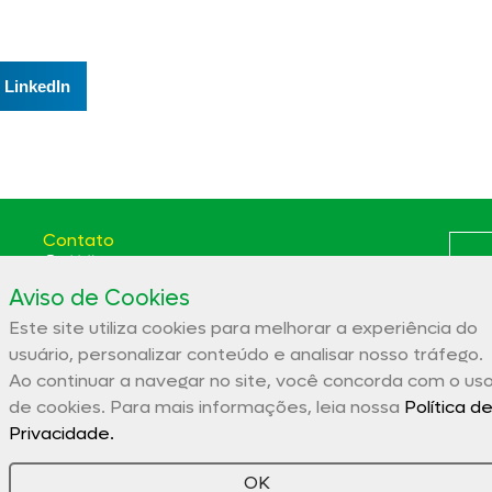
LinkedIn
Contato
(66) 3531-5807
Aviso de Cookies
Av. das Itaúbas, 2331 St. Comercial Sinop - MT CEP:
78556-100
Este site utiliza cookies para melhorar a experiência do
Polít
aces@aces.org.br
usuário, personalizar conteúdo e analisar nosso tráfego.
Ao continuar a navegar no site, você concorda com o us
de cookies. Para mais informações, leia nossa
Política d
Associação Comercial e Empresarial de Sinop – ACES
Privacidade.
32.944.910/0001-19
OK