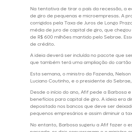
Na tentativa de tirar o país da recessão, a 
de giro de pequenas e microempresas. A p
corrigidos pela Taxa de Juros de Longo Pra
média de juro de capital de giro, que cheg
de R$ 600 milhões mantido pelo Sebrae. Essa
de crédito.
A ideia deverá ser incluída no pacote que 
que também terá uma ampliação do cartão 
Esta semana, o ministro da Fazenda, Nelson
Luciano Coutinho, e o presidente do Sebrae, 
Desde o início do ano, Afif pede a Barbosa 
benefícios para capital de giro. A ideia era 
depositado nos bancos que deve ser deixada 
pequenos empresários e assim diminuir a t
No entanto, Barbosa sugeriu a Afif fazer o 
passada, os dois conversaram e o ministro ex