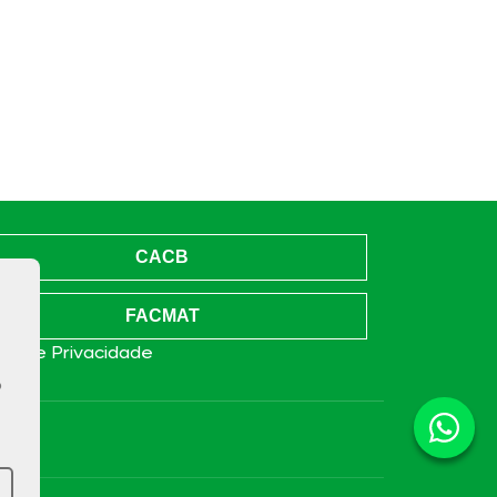
CACB
FACMAT
ica de Privacidade
o
e