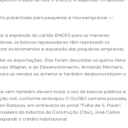
to pulverizado para pequenas e microempresas —
ular a expansão do cartão BNDES para os menores
ebrae, os bancos repassadores têm represado os
nciar investimentos e expansão das pequenas empresas.
 as exportações. Elas foram discutidas na quinta-feira
Jaques Wagner, e do Desenvolvimento, Armando Monteiro.
para as vendas ao exterior e também desburocratizam o
e vem também devem incluir o uso de bancos públicos e
rução civil, conforme antecipou O GLOBO semana passada,
n Barbosa, em entrevista ao jornal “Folha de S. Paulo”,
sileira da Indústria da Construção (Cbic), José Carlos
expandir o crédito habitacional: