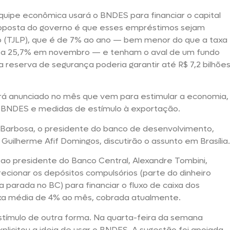
equipe econômica usará o BNDES para financiar o capital
roposta do governo é que esses empréstimos sejam
zo (TJLP), que é de 7% ao ano — bem menor do que a taxa
ou a 25,7% em novembro — e tenham o aval de um fundo
 reserva de segurança poderia garantir até R$ 7,2 bilhõe
será anunciado no mês que vem para estimular a economia,
BNDES e medidas de estímulo à exportação.
 Barbosa, o presidente do banco de desenvolvimento,
Guilherme Afif Domingos, discutirão o assunto em Brasília.
e ao presidente do Banco Central, Alexandre Tombini,
direcionar os depósitos compulsórios (parte do dinheiro
parada no BC) para financiar o fluxo de caixa dos
axa média de 4% ao mês, cobrada atualmente.
estímulo de outra forma. Na quarta-feira da semana
plicitou a ideia de usar o BNDES. A sugestão foi apoiada