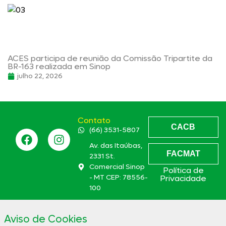
ACES participa de reunião da Comissão Tripartite da
BR-163 realizada em Sinop
julho 22, 2026
Contato
CACB
(66) 3531-5807
Av. das Itaúbas,
FACMAT
2331 St.
Comercial Sinop
Política de
- MT CEP: 78556-
Privacidade
100
aces@aces.org.br
Aviso de Cookies