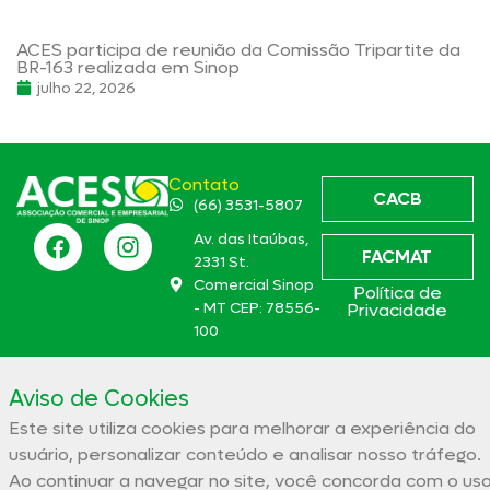
ACES participa de reunião da Comissão Tripartite da
BR-163 realizada em Sinop
julho 22, 2026
Contato
CACB
(66) 3531-5807
Av. das Itaúbas,
FACMAT
2331 St.
Comercial Sinop
Política de
- MT CEP: 78556-
Privacidade
100
aces@aces.org.br
Aviso de Cookies
Este site utiliza cookies para melhorar a experiência do
Associação Comercial e Empresarial de Sinop – ACES
usuário, personalizar conteúdo e analisar nosso tráfego.
32.944.910/0001-19
Ao continuar a navegar no site, você concorda com o us