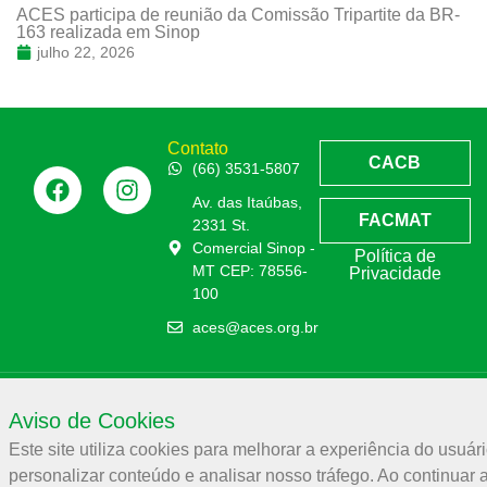
ACES participa de reunião da Comissão Tripartite da BR-
163 realizada em Sinop
julho 22, 2026
Contato
CACB
(66) 3531-5807
Av. das Itaúbas,
FACMAT
2331 St.
Comercial Sinop -
Política de
MT CEP: 78556-
Privacidade
100
aces@aces.org.br
Associação Comercial e Empresarial de Sinop – ACES
Aviso de Cookies
32.944.910/0001-19
Este site utiliza cookies para melhorar a experiência do usuári
personalizar conteúdo e analisar nosso tráfego. Ao continuar 
ACES –
2026
© Todos os direitos reservados