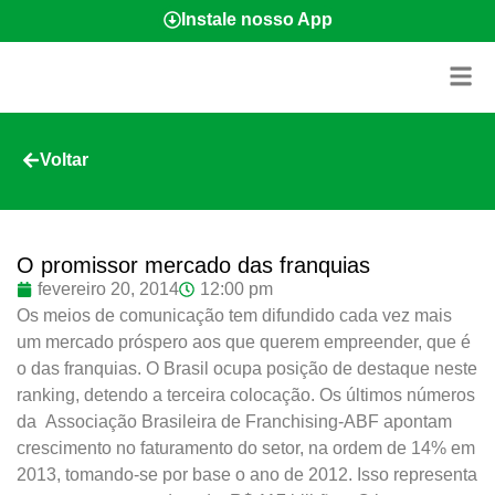
Instale nosso App
Voltar
O promissor mercado das franquias
fevereiro 20, 2014
12:00 pm
Os meios de comunicação tem difundido cada vez mais
um mercado próspero aos que querem empreender, que é
o das franquias. O Brasil ocupa posição de destaque neste
ranking, detendo a terceira colocação. Os últimos números
da Associação Brasileira de Franchising-ABF apontam
crescimento no faturamento do setor, na ordem de 14% em
2013, tomando-se por base o ano de 2012. Isso representa