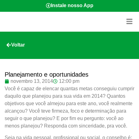
Instale nosso App
Voltar
Planejamento e oportunidades
novembro 13, 2014
12:00 pm
Você é capaz de elencar quantas metas conseguiu cumprir
daquilo que planejou para sua vida em 2014? Quantos
objetivos que você almejou para este ano, você realmente
alcançou? Você teve firmeza, foco e determinação para
seguir o que planejou? E por fim eu pergunto: você ao
menos planejou? Responda com sinceridade, pra você.
Seja na vida pessoal, profissional ou social, o conselho é: