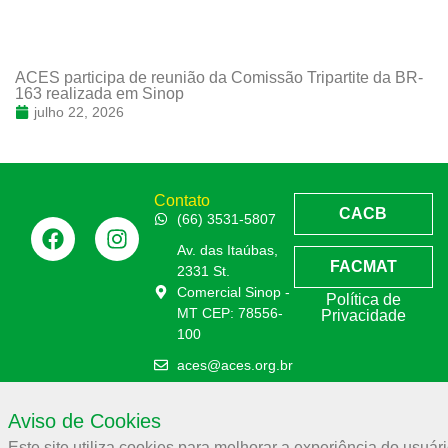
ACES participa de reunião da Comissão Tripartite da BR-
163 realizada em Sinop
julho 22, 2026
Contato
CACB
(66) 3531-5807
Av. das Itaúbas,
FACMAT
2331 St.
Comercial Sinop -
Política de
MT CEP: 78556-
Privacidade
100
aces@aces.org.br
Aviso de Cookies
Associação Comercial e Empresarial de Sinop – ACES
Este site utiliza cookies para melhorar a experiência do usuári