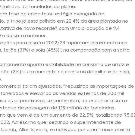
2 milhões de toneladas da pluma.
 em fase de colheita ou estágio avançado de
, o trigo já está colhido em 22,4% da área plantada no
ectativa de novo recorde”, com uma produção de 9,4
o da safra anterior.
ojeções para a safra 2022/23 “apontam incremento nos
), feijão (31%) e soja (45%)”, na comparação com a safra
vantamento aponta estabilidade no consumo de arroz e
odão (2%) e um aumento no consumo de milho e de soja,
.
 comercial foram ajustadas, “reduzindo as importações de
e toneladas e elevando as vendas externas de 200 mil
aso as expectativas se confirmem, ao encerrar a safra
estoque de passagem de 1,19 milhão de toneladas.
ano que vem é de um aumento de 22,5%, totalizando 95,8
022. Acréscimo que, segundo o superintendente de
onab, Allan Silveira, é motivado por uma “maior oferta