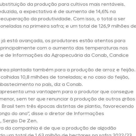
substituição da produção para cultivos mais rentáveis.
eduzida, a expectativa é de aumento de 14,6% na
ecuperação da produtividade. Com isso, o total a ser
oneladas na primeira safra; e um total de 126,9 milhões d
 já está avançada, os produtores estão atentos para
ha, principalmente com o aumento das temperaturas nos
te de Informações da Agropecuária da Conab, Candice
rea plantada também para a produção de arroz e feijão.
olhidas 10,8 milhões de toneladas; e no caso do feijão,
abastecimento no país, diz a Conab.
que apresenta uma vantagem para o produtor que consegue
 menor, sem ter que renunciar à produção de outros grãos
Brasil tem três épocas distintas de plantio, favorecendo
ngo do ano”, disse o diretor de Informações
, Sergio De Zen.
va da companhia é de que a produção de algodão
 um total de 1,63 milhão de hectares na safra 2022/23.