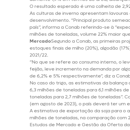
O resultado esperado é uma colheita de 2,9
As culturas de inverno apresentam lavouras
desenvolvimento. “Principal produto semeado
país”, informa a Conab referindo-se à “exp
milhões de toneladas, volume 22% maior que 
Mercado
Segundo a Conab, as primeiras pr
estoques finais de milho (20%), algodão (17%
2021/22.
“No que se refere ao consumo interno, o le
feijão, leve incremento na demanda por alg
de 6,2% e 5% respectivamente”, diz a Conab
No caso do trigo, as estimativas da balança
6,3 milhões de toneladas para 6,1 milhões d
toneladas para 2,7 milhões de toneladas”. C
(em agosto de 2023), o país deverá ter um 
A estimativa de exportação da soja para o 
milhões de toneladas, na comparação com 2
Estudos de Mercado e Gestão da Oferta da C