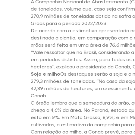
A Companhia Nacional de Abastecimento (Co
de toneladas, volume que, caso seja confirm
270,9 milhões de toneladas obtido na safra 
Grãos para o período 2022/2023.
De acordo com a estimativa apresentada nes
destinada a plantio, em comparação com o 
grãos será feita em uma área de 76,6 milhõ
“Vale ressaltar que no Brasil, considerando a 
em períodos distintos. Assim, para todas as 
hectares”, explicou o presidente da Conab, G
Soja e milho
Os destaques serão a soja e o 
279,3 milhões de toneladas. “No caso da soja
42,89 milhões de hectares, um crescimento 
Conab.
O órgão lembra que a semeadura do grão, qua
chega a 4,6% da área. No Paraná, estado qu
está em 9%. Em Mato Grosso, 8,9%; e em Ma
cultivadas, a estimativa da companhia para 
Com relação ao milho, a Conab prevê, para a