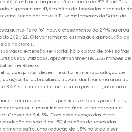
nab) já estima uma produção recorde de 312,4 milhões
ado, superaria em 41,5 milhões de toneladas o recorde d
anterior, tendo por base o 1º Levantamento da Safra de
ta quinta-feira (6), houve crescimento de 2,9% na área
ciclo 2021/22. O levantamento estima que a produção de
es de hectares.
sua vasta extensão territorial, há o cultivo de três safras
culturas são utilizados, aproximadamente, 52,6 milhões de
uilherme Ribeiro.
milho, que, juntos, devem resultar em uma produção de
, os agricultores brasileiros devem destinar uma área de
de 3,4% se comparada com a safra passada”, informa a
ndo feita na janela dos principais estados produtores,
e apresentou o maior índice de área, esse percentual
to Grosso do Sul, 6%. Com esse avanço das áreas
a produção de soja é de 152,4 milhões de toneladas.
 primeira safra, uma redução de 1,5% na área a ser