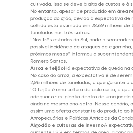
cultivada. Isso se deve à alta de custos e à 
No entanto, apesar de produzido em área r
produção do grão, devido à expectativa de r
colhido está estimado em 28,69 milhões de t
toneladas nas três safras.
“Nos três estados do Sul, onde a semeadura
possível incidência de ataques de cigarrin
próximos meses”, informou a superintenden
Romero Santos.
Arroz e feijão
Há expectativa de queda na á
No caso do arroz, a expectativa é de serem c
2,96 milhões de toneladas, o que garante o 
“O feijão é uma cultura de ciclo curto, o 
adequar o seu plantio dentro de uma janela
ainda no mesmo ano-safra. Nesse cenário, o 
assim uma oferta constante do produto ao lo
Agropecuárias e Políticas Agrícolas da Conab
Algodão e culturas de inverno
A expectati
aumente 1,9% em termos de área, alcançando