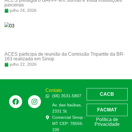
ACES prestigia o GAFFF em Sorriso e visita instituições
parceiras
julho 24, 2026
ACES participa de reunião da Comissão Tripartite da BR-
163 realizada em Sinop
julho 22, 2026
Contato
CACB
(66) 3531-5807
Av. das Itaúbas,
FACMAT
2331 St.
Comercial Sinop -
Política de
MT CEP: 78556-
Privacidade
100