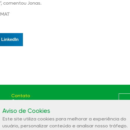
, comentou Jonas.
ACMAT
LinkedIn
Contato
(66) 3531-5807
Aviso de Cookies
Av. das Itaúbas, 2331 St. Comercial Sinop - MT CEP:
78556-100
Este site utiliza cookies para melhorar a experiência do
Polít
aces@aces.org.br
usuário, personalizar conteúdo e analisar nosso tráfego.