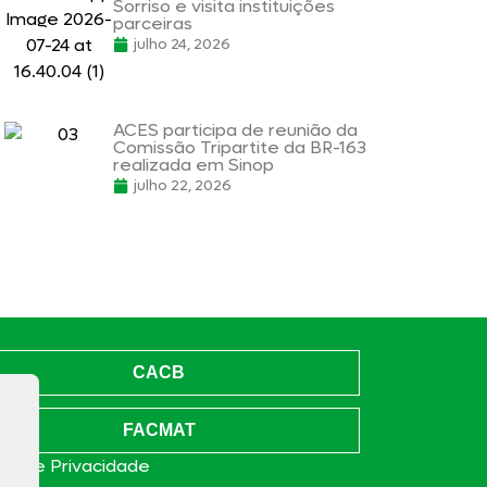
Sorriso e visita instituições
parceiras
julho 24, 2026
ACES participa de reunião da
Comissão Tripartite da BR-163
realizada em Sinop
julho 22, 2026
CACB
FACMAT
ica de Privacidade