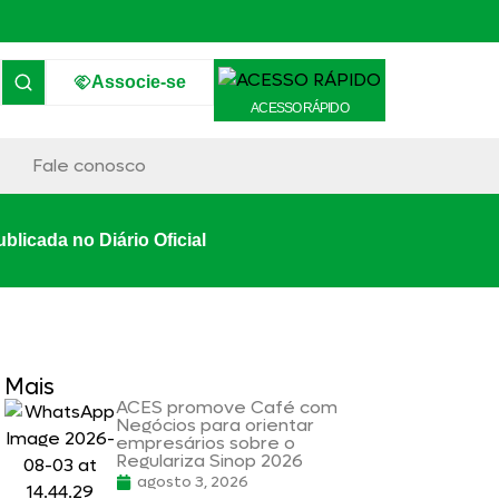
Associe-se
ACESSO RÁPIDO
Fale conosco
blicada no Diário Oficial
Mais
ACES promove Café com
Negócios para orientar
empresários sobre o
Regulariza Sinop 2026
agosto 3, 2026