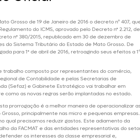
 Mato Grosso de 19 de Janeiro de 2016 o decreto nº 407, qu
o Regulamento do ICMS, aprovado pelo Decreto n° 2.212, de
ecreto n° 380/2015, republicado em 30 de dezembro de
ões do Sistema Tributário do Estado de Mato Grosso. De
ada para 1° de abril de 2016, retroagindo seus efeitos a 1
de trabalho composto por representantes do comércio,
egional de Contabilidade e pelas Secretarias de
a (Sefaz) e Gabinete Estratégico vai trabalhar em
e como as novas regras serão implantadas no estado.
esta prorrogação é a melhor maneira de operacionalizar a
Grosso, principalmente nas micro e pequenas empresas.
o qual precisamos reduzir gastos. Este adiamento da
abalho da FACMAT e das entidades representativas do seto
defender os interesses da classe empresarial e,