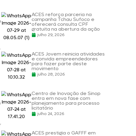
ACES reforça parceria na
campanha Tchau Sufoco e
e
oferecerá consulta CPF
gratuita na abertura da ação
julho 29, 2026
º
ACES Jovem reinicia atividades
e convida empreendedores
para fazer parte deste
movimento
julho 28, 2026
Centro de Inovação de Sinop
entra em nova fase com
s
planejamento para processo
licitatório
julho 24, 2026
r
ACES prestigia o GAFFF em