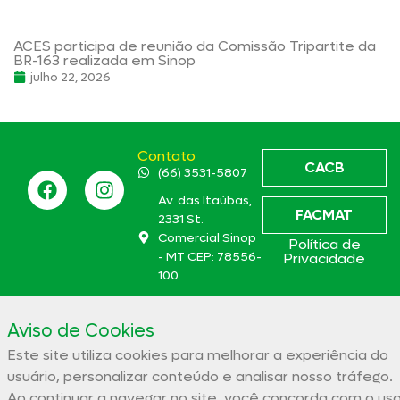
ACES participa de reunião da Comissão Tripartite da
BR-163 realizada em Sinop
julho 22, 2026
Contato
CACB
(66) 3531-5807
Av. das Itaúbas,
FACMAT
2331 St.
Comercial Sinop
Política de
- MT CEP: 78556-
Privacidade
100
aces@aces.org.br
Aviso de Cookies
Este site utiliza cookies para melhorar a experiência do
Associação Comercial e Empresarial de Sinop – ACES
usuário, personalizar conteúdo e analisar nosso tráfego.
32.944.910/0001-19
Ao continuar a navegar no site, você concorda com o us