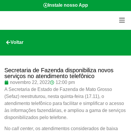
Instale nosso App
Voltar
Secretaria de Fazenda disponibiliza novos
serviços no atendimento telefônico
novembro 22, 2022
12:00 pm
A Secretaria de Estado de Fazenda de Mato Grosso
(Sefaz) reestruturou, nesta quinta-feira (17.11), o
atendimento telefônico para facilitar e simplificar o acesso
às informações fazendárias, e ampliou a gama de serviços
disponibilizados pelo telefone.
No
call center
, os atendimentos considerados de baixa