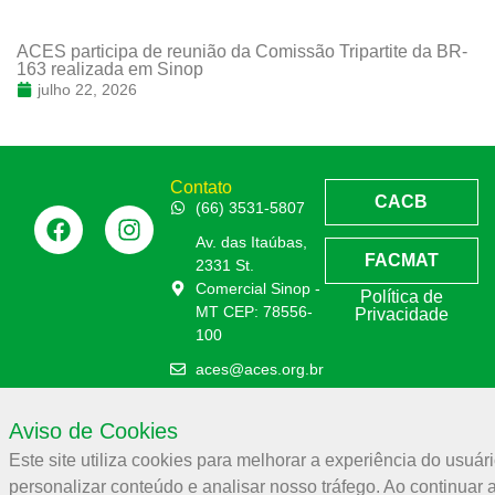
ACES participa de reunião da Comissão Tripartite da BR-
163 realizada em Sinop
julho 22, 2026
Contato
CACB
(66) 3531-5807
Av. das Itaúbas,
FACMAT
2331 St.
Comercial Sinop -
Política de
MT CEP: 78556-
Privacidade
100
aces@aces.org.br
Aviso de Cookies
Associação Comercial e Empresarial de Sinop – ACES
Este site utiliza cookies para melhorar a experiência do usuári
32.944.910/0001-19
personalizar conteúdo e analisar nosso tráfego. Ao continuar 