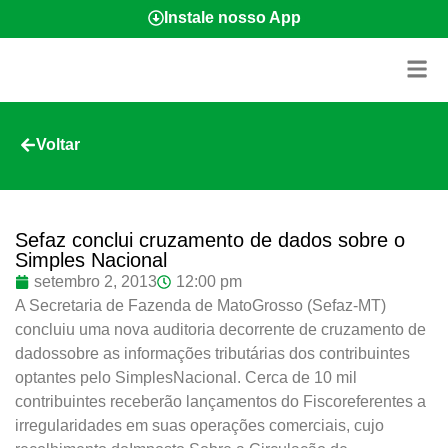
Instale nosso App
Voltar
Sefaz conclui cruzamento de dados sobre o
Simples Nacional
setembro 2, 2013
12:00 pm
A Secretaria de Fazenda de MatoGrosso (Sefaz-MT)
concluiu uma nova auditoria decorrente de cruzamento de
dadossobre as informações tributárias dos contribuintes
optantes pelo SimplesNacional. Cerca de 10 mil
contribuintes receberão lançamentos do Fiscoreferentes a
irregularidades em suas operações comerciais, cujo