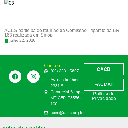
ACES participa de reunião da Comissão Tripartite da BR-
163 realizada em Sinop
julho 22, 2026
Contato
CACB
(66) 3531-5807
Av. das Itaúbas,
FACMAT
2331 St.
Comercial Sinop -
Política de
MT CEP: 78556-
Privacidade
100
aces@aces.org.br