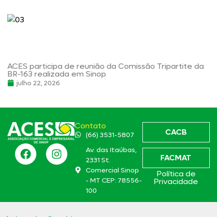
ACES participa de reunião da Comissão Tripartite da
BR-163 realizada em Sinop
julho 22, 2026
Contato
CACB
(66) 3531-5807
Av. das Itaúbas,
FACMAT
2331 St.
Comercial Sinop
Política de
- MT CEP: 78556-
Privacidade
100
aces@aces.org.br