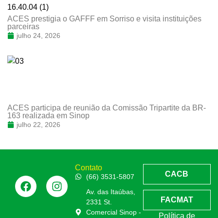
ACES prestigia o GAFFF em Sorriso e visita instituições
parceiras
julho 24, 2026
ACES participa de reunião da Comissão Tripartite da BR-
163 realizada em Sinop
julho 22, 2026
Contato
CACB
(66) 3531-5807
Av. das Itaúbas,
FACMAT
2331 St.
Comercial Sinop -
Política de