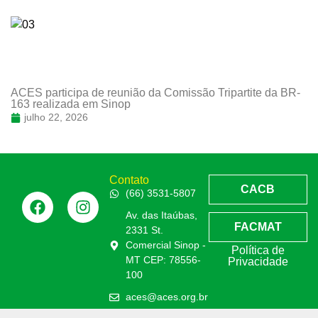
ACES participa de reunião da Comissão Tripartite da BR-
163 realizada em Sinop
julho 22, 2026
Contato
CACB
(66) 3531-5807
Av. das Itaúbas,
FACMAT
2331 St.
Comercial Sinop -
Política de
MT CEP: 78556-
Privacidade
100
aces@aces.org.br