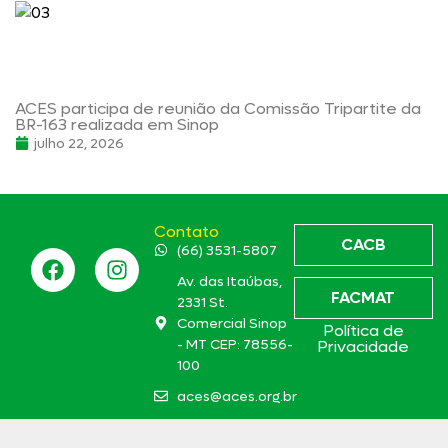
ACES participa de reunião da Comissão Tripartite da
BR-163 realizada em Sinop
julho 22, 2026
Contato
CACB
(66) 3531-5807
Av. das Itaúbas,
FACMAT
2331 St.
Comercial Sinop
Política de
- MT CEP: 78556-
Privacidade
100
aces@aces.org.br