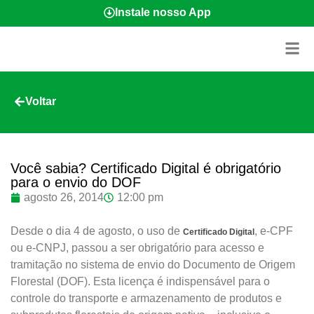
Instale nosso App
Voltar
Você sabia? Certificado Digital é obrigatório
para o envio do DOF
agosto 26, 2014
12:00 pm
Desde o dia 4 de agosto, o uso de
, e-CPF
Certificado Digital
ou e-CNPJ, passou a ser obrigatório para acesso e
tramitação no sistema de envio do Documento de Origem
Florestal (DOF). Esta licença é indispensável para o
controle do transporte e armazenamento de produtos e