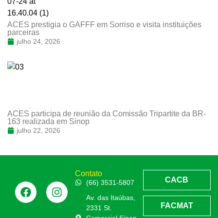
ACES prestigia o GAFFF em Sorriso e visita instituições
parceiras
julho 24, 2026
ACES participa de reunião da Comissão Tripartite da BR-
163 realizada em Sinop
julho 22, 2026
Contato
CACB
(66) 3531-5807
Av. das Itaúbas,
FACMAT
2331 St.
Comercial Sinop -